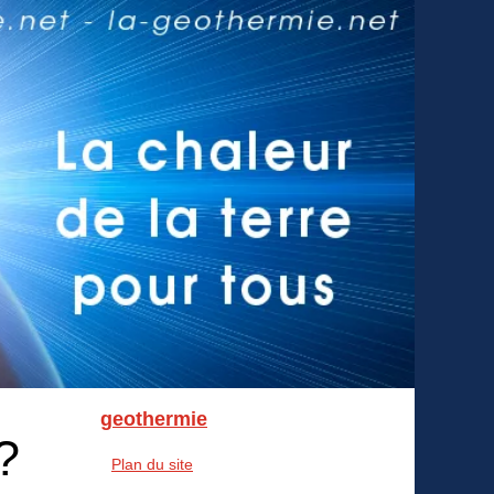
geothermie
?
Plan du site