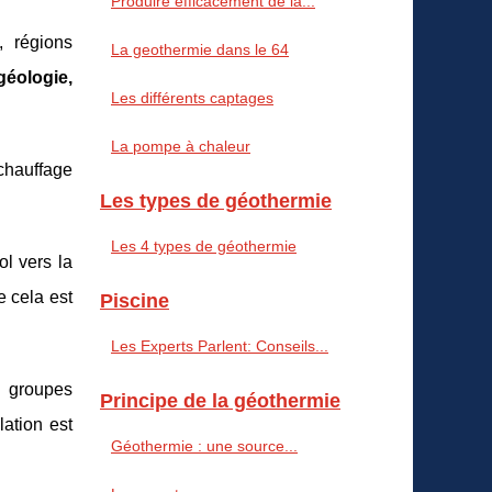
Produire efficacement de la...
, régions
La geothermie dans le 64
géologie,
Les différents captages
La pompe à chaleur
 chauffage
Les types de géothermie
Les 4 types de géothermie
ol vers la
e cela est
Piscine
Les Experts Parlent: Conseils...
s groupes
Principe de la géothermie
lation est
Géothermie : une source...