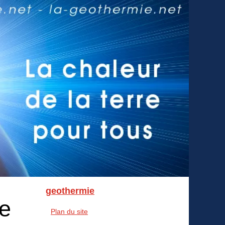
geothermie
ie
Plan du site