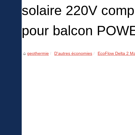
solaire 220V compat
pour balcon PO
geothermie
D'autres économies
EcoFlow Delta 2 Max 